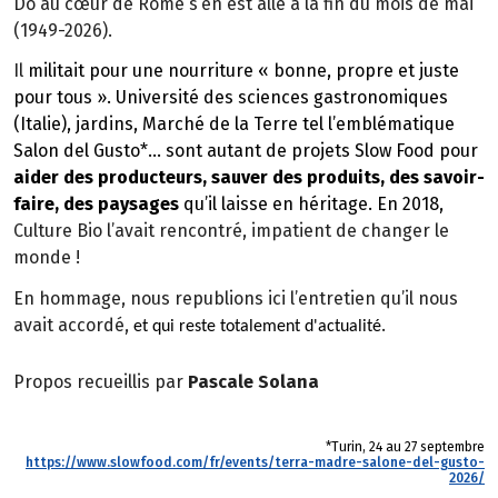
Do au cœur de Rome s’en est allé à la fin du mois de mai
(1949-2026).
Il
militait pour une nourriture « bonne, propre et juste
pour tous ». Université des sciences gastronomiques
(Italie), jardins, Marché de la Terre tel l’emblématique
Salon del Gusto*
… sont autant de projets Slow Food pour
aider des producteurs, sauver des produits, des savoir-
faire, des paysages
qu’il laisse en héritage. En 2018,
Culture Bio l’avait rencontré, impatient de changer le
monde !
En hommage, nous republions ici l’entretien qu’il nous
avait accordé,
.
et qui reste totalement d'actualité
Propos recueillis par
Pascale Solana
*Turin, 24 au 27 septembre
https://www.slowfood.com/fr/events/terra-madre-salone-del-gusto-
2026/