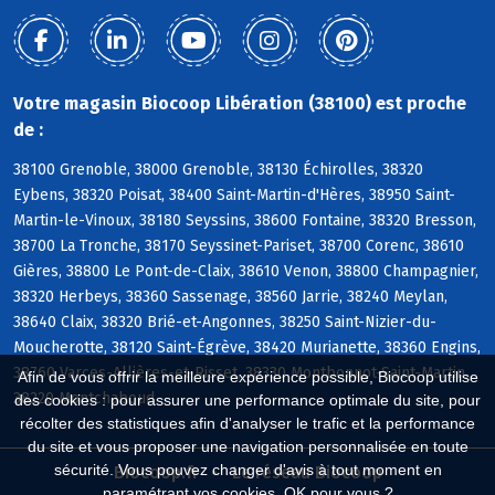
Votre magasin Biocoop Libération (38100) est proche
de :
38100 Grenoble, 38000 Grenoble, 38130 Échirolles, 38320
Eybens, 38320 Poisat, 38400 Saint-Martin-d'Hères, 38950 Saint-
Martin-le-Vinoux, 38180 Seyssins, 38600 Fontaine, 38320 Bresson,
38700 La Tronche, 38170 Seyssinet-Pariset, 38700 Corenc, 38610
Gières, 38800 Le Pont-de-Claix, 38610 Venon, 38800 Champagnier,
38320 Herbeys, 38360 Sassenage, 38560 Jarrie, 38240 Meylan,
38640 Claix, 38320 Brié-et-Angonnes, 38250 Saint-Nizier-du-
Moucherotte, 38120 Saint-Égrève, 38420 Murianette, 38360 Engins,
38760 Varces-Allières-et-Risset, 38330 Montbonnot-Saint-Martin,
Afin de vous offrir la meilleure expérience possible, Biocoop utilise
38220 Montchaboud
des cookies : pour assurer une performance optimale du site, pour
récolter des statistiques afin d'analyser le trafic et la performance
du site et vous proposer une navigation personnalisée en toute
sécurité. Vous pouvez changer d'avis à tout moment en
Biocoop.fr
Le réseau Biocoop
paramétrant vos cookies. OK pour vous ?