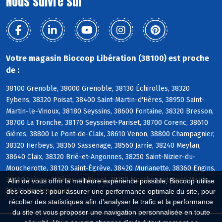
Nous suivre sur
Votre magasin Biocoop Libération (38100) est proche
de :
38100 Grenoble, 38000 Grenoble, 38130 Échirolles, 38320
Eybens, 38320 Poisat, 38400 Saint-Martin-d'Hères, 38950 Saint-
Martin-le-Vinoux, 38180 Seyssins, 38600 Fontaine, 38320 Bresson,
38700 La Tronche, 38170 Seyssinet-Pariset, 38700 Corenc, 38610
Gières, 38800 Le Pont-de-Claix, 38610 Venon, 38800 Champagnier,
38320 Herbeys, 38360 Sassenage, 38560 Jarrie, 38240 Meylan,
38640 Claix, 38320 Brié-et-Angonnes, 38250 Saint-Nizier-du-
Moucherotte, 38120 Saint-Égrève, 38420 Murianette, 38360 Engins,
38760 Varces-Allières-et-Risset, 38330 Montbonnot-Saint-Martin,
Afin de vous offrir la meilleure expérience possible, Biocoop utilise
38220 Montchaboud
des cookies : pour assurer une performance optimale du site, pour
récolter des statistiques afin d'analyser le trafic et la performance
du site et vous proposer une navigation personnalisée en toute