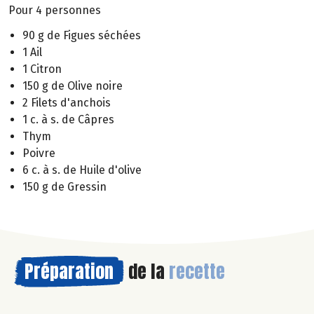
Pour 4 personnes
90 g de Figues séchées
1 Ail
1 Citron
150 g de Olive noire
2 Filets d'anchois
1 c. à s. de Câpres
Thym
Poivre
6 c. à s. de Huile d'olive
150 g de Gressin
Préparation
de la
recette