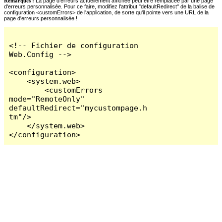
Remarques :
La page d'erreurs actuellement affichée peut être remplacée par une page
d'erreurs personnalisée. Pour ce faire, modifiez l'attribut "defaultRedirect" de la balise de
configuration <customErrors> de l'application, de sorte qu'il pointe vers une URL de la
page d'erreurs personnalisée !
<!-- Fichier de configuration 
Web.Config -->

<configuration>

    <system.web>

        <customErrors 
mode="RemoteOnly" 
defaultRedirect="mycustompage.h
tm"/>

    </system.web>

</configuration>