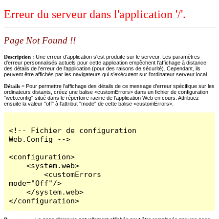
Erreur du serveur dans l'application '/'.
Page Not Found !!
Description :
Une erreur d'application s'est produite sur le serveur. Les paramètres
d'erreur personnalisés actuels pour cette application empêchent l'affichage à distance
des détails de l'erreur de l'application (pour des raisons de sécurité). Cependant, ils
peuvent être affichés par les navigateurs qui s'exécutent sur l'ordinateur serveur local.
Détails =
Pour permettre l'affichage des détails de ce message d'erreur spécifique sur les
ordinateurs distants, créez une balise <customErrors> dans un fichier de configuration
"web.config" situé dans le répertoire racine de l'application Web en cours. Attribuez
ensuite la valeur "off" à l'attribut "mode" de cette balise <customErrors>.
<!-- Fichier de configuration 
Web.Config -->

<configuration>

    <system.web>

        <customErrors 
mode="Off"/>

    </system.web>

</configuration>